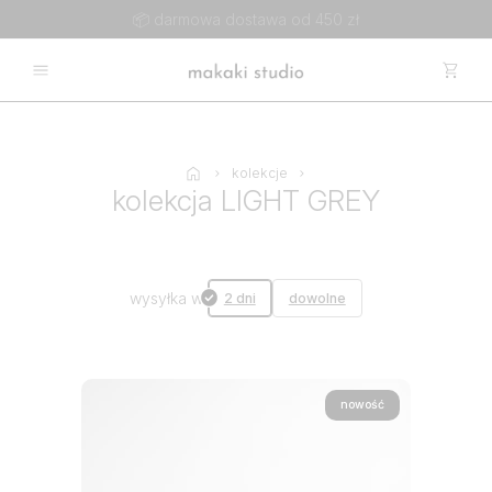
📦 darmowa dostawa od 450 zł
kolekcje
kolekcja LIGHT GREY
wysyłka w
2 dni
dowolne
nowość