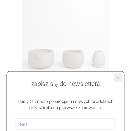
zapisz się do newslettera
Damy Ci znać o promocjach i nowych produktach
zestaw do matchy LIGHT GREY
i
5% rabatu
na pierwsze zamówienie.
36,50 USD
od
na stanie
|
wysyłka w
2 dni