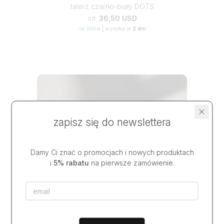
talerz czarno-biały DOTS
36,50 USD
od
na stanie
|
wysyłka w
2 dni
zapisz się do newslettera
Damy Ci znać o promocjach i nowych produktach
i
5% rabatu
na pierwsze zamówienie.