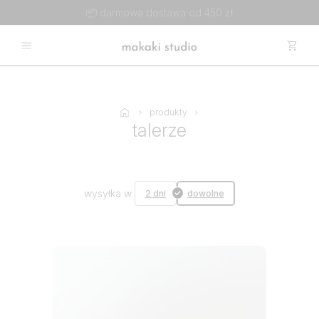
📦 darmowa dostawa od 450 zł
produkty
talerze
wysyłka w
2 dni
dowolne