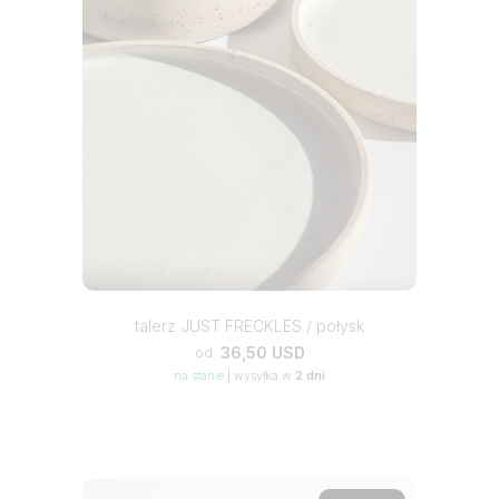
talerz JUST FRECKLES / połysk
36,50 USD
od
na stanie
|
wysyłka w
2 dni