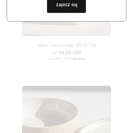
zapisz się
talerz czarno-biały SPLATTER
36,50 USD
od
wysyłka w
2-3 tygodnie