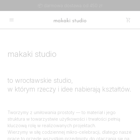
📦 darmowa dostawa od 450 zł
makaki studio
to wrocławskie studio,
w którym rzeczy i idee nabierają kształtów.
Tworzymy z umiłowania prostoty — to materiał i jego
struktura w towarzystwie użytkowości i trwałości pełnią
kluczową rolę w realizowanych projektach.
Wierzymy w siłę codziennej mikro-celebracji, dlatego nasze
prace to przede wszystkim przedmioty do otaczania się na