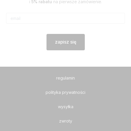
i
5% rabatu
na pierwsze zamówienie.
zapisz się
regulamin
polityka prywatności
wysyłka
zwroty