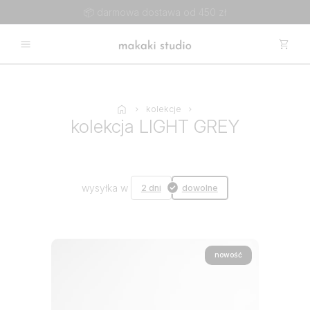
📦 darmowa dostawa od 450 zł
kolekcje
kolekcja LIGHT GREY
wysyłka w
2 dni
dowolne
nowość