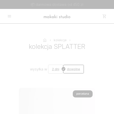
📦 darmowa dostawa od 450 zł
kolekcje
kolekcja SPLATTER
wysyłka w
2 dni
dowolne
porcelana