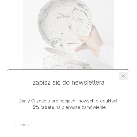
zapisz się do newslettera
Damy Ci znać o promocjach i nowych produktach
miska czarno-biała SPLATTER
i
5% rabatu
na pierwsze zamówienie.
42,00 USD
od
na stanie
|
wysyłka w
2 dni