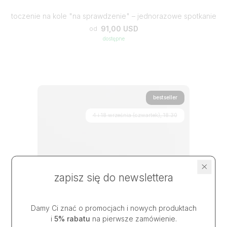
toczenie na kole "na sprawdzenie" – jednorazowe spotkanie
91,00 USD
od
dostępne
bestseller
4 i 18 września (czwartek), 18:30
zapisz się do newslettera
Damy Ci znać o promocjach i nowych produktach
i
5% rabatu
na pierwsze zamówienie.