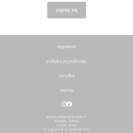
zapisz się
regulamin
polityka prywatności
wysyłka
zwroty
proudly designed & made in
Wrocław, Poland
makaki studio
ul. Fabryczna 10 (budynek A12)