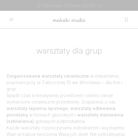
📦 darmowa dostawa od 450 zł
warsztaty dla grup
Zorganizowane warsztaty ceramiczne
w industrialnej
pracowni przy ul. Fabrycznej 10 we Wrocławiu – dla firm i
grup.
Spędź czas w kreatywnej przestrzeni i stwórz swoje
wymarzone ceramiczne przedmioty. Znajdziesz u nas
warsztaty lepienia ręcznego
,
warsztaty odlewania
porcelany
w formach gipsowych i
warsztaty malowania
(szkliwienia)
gotowych półproduktów.
Każde warsztaty rozpoczynamy instruktażem i asystujemy
Wam w trakcie tworzenia Waszych dzieł. Nie potrzebujesz