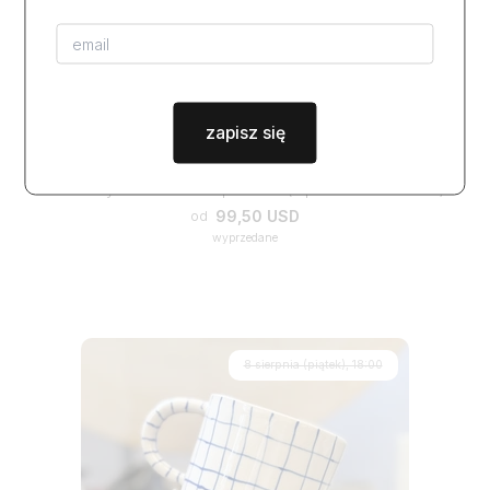
zapisz się
warsztaty BY HAND - 2 spotkania (lepienie i szkliwienie)
99,50 USD
od
wyprzedane
8 sierpnia (piątek), 18:00