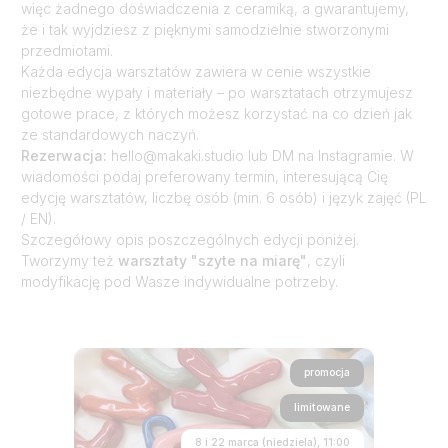
więc żadnego doświadczenia z ceramiką, a gwarantujemy,
że i tak wyjdziesz z pięknymi samodzielnie stworzonymi
przedmiotami.
Każda edycja warsztatów zawiera w cenie wszystkie
niezbędne wypały i materiały – po warsztatach otrzymujesz
gotowe prace, z których możesz korzystać na co dzień jak
ze standardowych naczyń.
Rezerwacja:
hello@makaki.studio lub DM na Instagramie. W
wiadomości podaj preferowany termin, interesującą Cię
edycję warsztatów, liczbę osób (min. 6 osób) i język zajęć (PL
/ EN).
Szczegółowy opis poszczególnych edycji poniżej.
Tworzymy też
warsztaty "szyte na miarę"
, czyli
modyfikację pod Wasze indywidualne potrzeby.
promocja
limitowane
8 i 22 marca (niedziela), 11:00