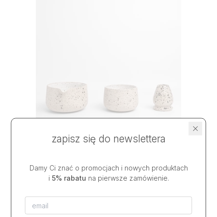
zapisz się do newslettera
Damy Ci znać o promocjach i nowych produktach
zestaw do matchy BLACK SPOTS
i
5% rabatu
na pierwsze zamówienie.
36,50 USD
od
na stanie
|
wysyłka w
2 dni