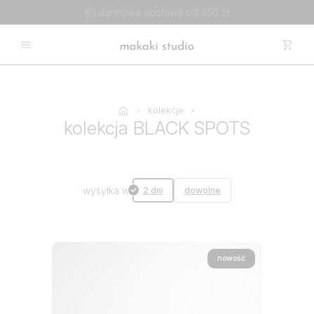
📦 darmowa dostawa od 450 zł
kolekcje
kolekcja BLACK SPOTS
wysyłka w
2 dni
dowolne
nowość