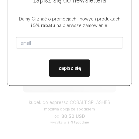
Damy Ci znać o promocjach i nowych produktach
i
5% rabatu
na pierwsze zamówienie.
zapisz się
kubek do espresso COBALT SPLASHES
możliwa opcja ze spodkiem
30,50 USD
od
wysyłka w
2-3 tygodnie