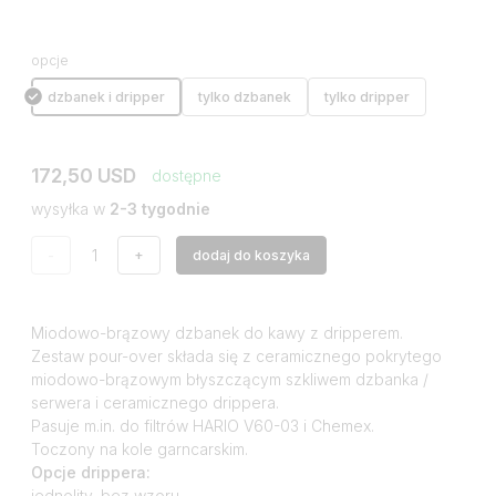
opcje
dzbanek i dripper
tylko dzbanek
tylko dripper
172,50 USD
dostępne
wysyłka w
2-3 tygodnie
-
+
dodaj do koszyka
Miodowo-brązowy dzbanek do kawy z dripperem.
Zestaw pour-over składa się z ceramicznego pokrytego
miodowo-brązowym błyszczącym szkliwem dzbanka /
serwera i ceramicznego drippera.
Pasuje m.in. do filtrów HARIO V60-03 i Chemex.
Toczony na kole garncarskim.
Opcje drippera:
jednolity, bez wzoru